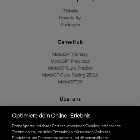
Tickets
Hospitality
Packages
Game Hub
MotoGP™ Fantasy
MotoGP™ Predictor
MotoGP Guru Predict
MotoGP Guru Racing 25/26
MotoGP™26
Über uns
MotoGP Group
Optimiere dein Online-Erlebnis
Cookie-Richtlinien
Geschäftsbedingungen
Dorna Sports und deren Partner verwenden Cookies und ähnliche
Technologien, um deine Interaktion mit unseren Websites,
Datenschutzrichtlinien
Produkten und Diensten zu messen und dir personalisierte
Kaufrichtlinie