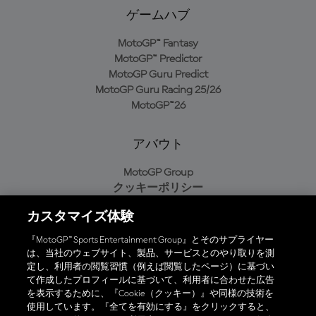
ゲームハブ
MotoGP™ Fantasy
MotoGP™ Predictor
MotoGP Guru Predict
MotoGP Guru Racing 25/26
MotoGP™26
アバウト
MotoGP Group
クッキーポリシー
利用規約
カスタマイズ体験
プライバシーポリシー
購入ポリシー
『MotoGP™ Sports Entertainment Group』とそのサプライヤー
は、当社のウェブサイト、製品、サービスとのやり取りを測
定し、利用者の閲覧習慣（例えば閲覧したページ）に基づい
て作成したプロフィールに基づいて、利用者に合わせた広告
オフィシャルアプリ
を表示するために、『Cookie（クッキー）』や同様の技術を
使用しています。『全てを有効にする』をクリックすると、