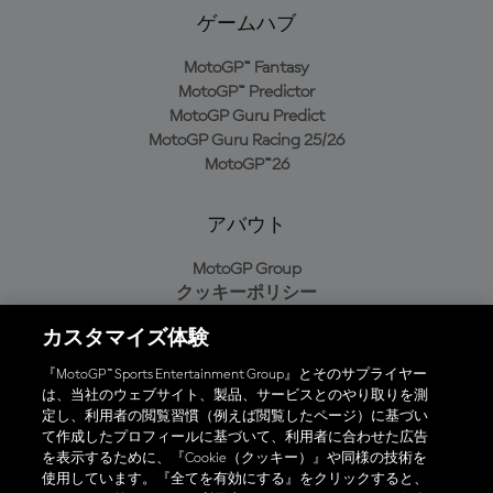
ゲームハブ
MotoGP™ Fantasy
MotoGP™ Predictor
MotoGP Guru Predict
MotoGP Guru Racing 25/26
MotoGP™26
アバウト
MotoGP Group
クッキーポリシー
利用規約
カスタマイズ体験
プライバシーポリシー
購入ポリシー
『MotoGP™ Sports Entertainment Group』とそのサプライヤー
は、当社のウェブサイト、製品、サービスとのやり取りを測
定し、利用者の閲覧習慣（例えば閲覧したページ）に基づい
て作成したプロフィールに基づいて、利用者に合わせた広告
オフィシャルアプリ
を表示するために、『Cookie（クッキー）』や同様の技術を
使用しています。『全てを有効にする』をクリックすると、