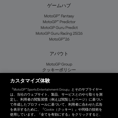
ゲームハブ
MotoGP™ Fantasy
MotoGP™ Predictor
MotoGP Guru Predict
MotoGP Guru Racing 25/26
MotoGP™26
アバウト
MotoGP Group
クッキーポリシー
利用規約
カスタマイズ体験
プライバシーポリシー
購入ポリシー
『MotoGP™ Sports Entertainment Group』とそのサプライヤー
は、当社のウェブサイト、製品、サービスとのやり取りを測
定し、利用者の閲覧習慣（例えば閲覧したページ）に基づい
て作成したプロフィールに基づいて、利用者に合わせた広告
オフィシャルアプリ
を表示するために、『Cookie（クッキー）』や同様の技術を
使用しています。『全てを有効にする』をクリックすると、