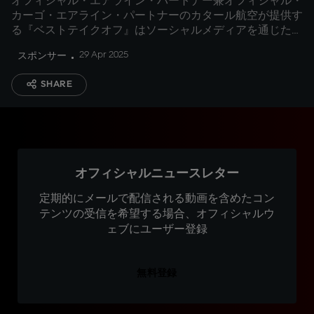
オフィシャル・エアライン・パートナー兼オフィシャル・
カーゴ・エアライン・パートナーのカタール航空が提供す
る『ベストテイクオフ』はソーシャルメディアを通じた投
票の結果、ティソ・スプリントでポールポジションからト
29 Apr 2025
スポンサー
ップを維持したファビオ・クアルタラロが受賞
SHARE
オフィシャルニュースレター
定期的にメールで配信される動画を含めたコン
テンツの受信を希望する場合、オフィシャルウ
ェブにユーザー登録
無料登録