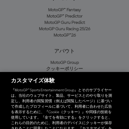
MotoGP™ Fantasy
MotoGP™ Predictor
MotoGP Guru Predict
MotoGP Guru Racing 25/26
MotoGP™26
アバウト
MotoGP Group
クッキーポリシー
利用規約
カスタマイズ体験
プライバシーポリシー
購入ポリシー
『MotoGP™ Sports Entertainment Group』とそのサプライヤー
は、当社のウェブサイト、製品、サービスとのやり取りを測
定し、利用者の閲覧習慣（例えば閲覧したページ）に基づい
て作成したプロフィールに基づいて、利用者に合わせた広告
オフィシャルアプリ
を表示するために、『Cookie（クッキー）』や同様の技術を
使用しています。『全てを有効にする』をクリックすると、
これらの目的のために、利用者のデバイスにクッキーが保存
されることに同意したことになります。『カスタマイズ』を