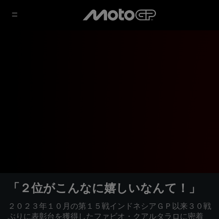
「２位がこんなに嬉しいなんて！」
２０２３年１０月の第１５戦インドネシアＧＰ以来３０戦
ぶりに表彰台を獲得したファビオ・クアルタラロに密着