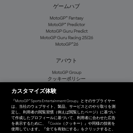
ゲームハブ
MotoGP™ Fantasy
MotoGP™ Predictor
MotoGP Guru Predict
MotoGP Guru Racing 25/26
MotoGP™26
アバウト
MotoGP Group
クッキーポリシー
利用規約
カスタマイズ体験
プライバシーポリシー
購入ポリシー
『MotoGP™ Sports Entertainment Group』とそのサプライヤー
は、当社のウェブサイト、製品、サービスとのやり取りを測
定し、利用者の閲覧習慣（例えば閲覧したページ）に基づい
て作成したプロフィールに基づいて、利用者に合わせた広告
オフィシャルアプリ
を表示するために、『Cookie（クッキー）』や同様の技術を
使用しています。『全てを有効にする』をクリックすると、