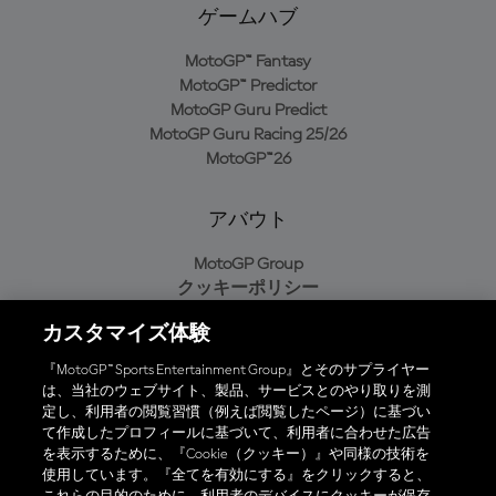
ゲームハブ
MotoGP™ Fantasy
MotoGP™ Predictor
MotoGP Guru Predict
MotoGP Guru Racing 25/26
MotoGP™26
アバウト
MotoGP Group
クッキーポリシー
利用規約
カスタマイズ体験
プライバシーポリシー
購入ポリシー
『MotoGP™ Sports Entertainment Group』とそのサプライヤー
は、当社のウェブサイト、製品、サービスとのやり取りを測
定し、利用者の閲覧習慣（例えば閲覧したページ）に基づい
て作成したプロフィールに基づいて、利用者に合わせた広告
オフィシャルアプリ
を表示するために、『Cookie（クッキー）』や同様の技術を
使用しています。『全てを有効にする』をクリックすると、