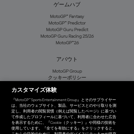
ゲームハブ
MotoGP™ Fantasy
MotoGP™ Predictor
MotoGP Guru Predict
MotoGP Guru Racing 25/26
MotoGP™26
アバウト
MotoGP Group
クッキーポリシー
利用規約
カスタマイズ体験
プライバシーポリシー
購入ポリシー
『MotoGP™ Sports Entertainment Group』とそのサプライヤー
は、当社のウェブサイト、製品、サービスとのやり取りを測
定し、利用者の閲覧習慣（例えば閲覧したページ）に基づい
て作成したプロフィールに基づいて、利用者に合わせた広告
オフィシャルアプリ
を表示するために、『Cookie（クッキー）』や同様の技術を
使用しています。『全てを有効にする』をクリックすると、