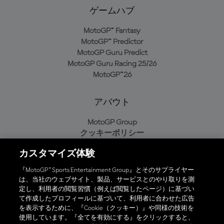
ゲームハブ
MotoGP™ Fantasy
MotoGP™ Predictor
MotoGP Guru Predict
MotoGP Guru Racing 25/26
MotoGP™26
アバウト
MotoGP Group
クッキーポリシー
利用規約
カスタマイズ体験
プライバシーポリシー
購入ポリシー
『MotoGP™ Sports Entertainment Group』とそのサプライヤー
は、当社のウェブサイト、製品、サービスとのやり取りを測
定し、利用者の閲覧習慣（例えば閲覧したページ）に基づい
て作成したプロフィールに基づいて、利用者に合わせた広告
オフィシャルアプリ
を表示するために、『Cookie（クッキー）』や同様の技術を
使用しています。『全てを有効にする』をクリックすると、