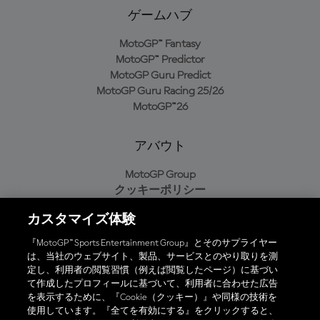
ゲームハブ
MotoGP™ Fantasy
MotoGP™ Predictor
MotoGP Guru Predict
MotoGP Guru Racing 25/26
MotoGP™26
アバウト
MotoGP Group
クッキーポリシー
利用規約
カスタマイズ体験
プライバシーポリシー
購入ポリシー
『MotoGP™ Sports Entertainment Group』とそのサプライヤー
は、当社のウェブサイト、製品、サービスとのやり取りを測
定し、利用者の閲覧習慣（例えば閲覧したページ）に基づい
て作成したプロフィールに基づいて、利用者に合わせた広告
オフィシャルアプリ
を表示するために、『Cookie（クッキー）』や同様の技術を
使用しています。『全てを有効にする』をクリックすると、