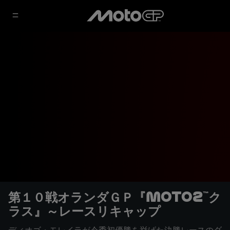
第１０戦オランダＧＰ『Moto2™ク
ラス』～レースリキャップ