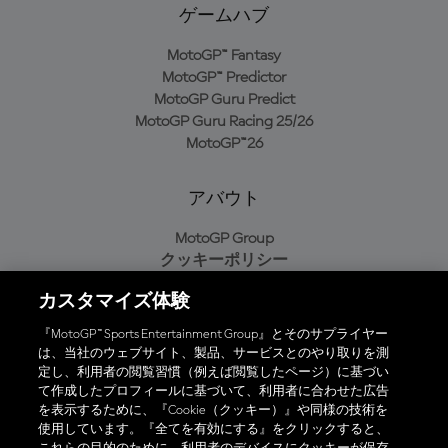
ゲームハブ
MotoGP™ Fantasy
MotoGP™ Predictor
MotoGP Guru Predict
MotoGP Guru Racing 25/26
MotoGP™26
アバウト
MotoGP Group
クッキーポリシー
利用規約
カスタマイズ体験
プライバシーポリシー
購入ポリシー
『MotoGP™ Sports Entertainment Group』とそのサプライヤー
は、当社のウェブサイト、製品、サービスとのやり取りを測
定し、利用者の閲覧習慣（例えば閲覧したページ）に基づい
て作成したプロフィールに基づいて、利用者に合わせた広告
オフィシャルアプリ
を表示するために、『Cookie（クッキー）』や同様の技術を
使用しています。『全てを有効にする』をクリックすると、