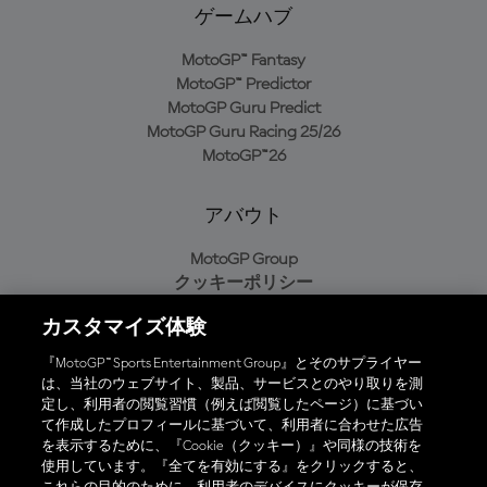
ゲームハブ
MotoGP™ Fantasy
MotoGP™ Predictor
MotoGP Guru Predict
MotoGP Guru Racing 25/26
MotoGP™26
アバウト
MotoGP Group
クッキーポリシー
利用規約
カスタマイズ体験
プライバシーポリシー
購入ポリシー
『MotoGP™ Sports Entertainment Group』とそのサプライヤー
は、当社のウェブサイト、製品、サービスとのやり取りを測
定し、利用者の閲覧習慣（例えば閲覧したページ）に基づい
て作成したプロフィールに基づいて、利用者に合わせた広告
オフィシャルアプリ
を表示するために、『Cookie（クッキー）』や同様の技術を
使用しています。『全てを有効にする』をクリックすると、