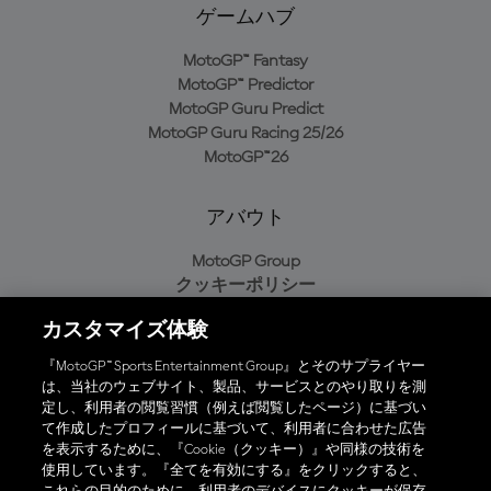
ゲームハブ
MotoGP™ Fantasy
MotoGP™ Predictor
MotoGP Guru Predict
MotoGP Guru Racing 25/26
MotoGP™26
アバウト
MotoGP Group
クッキーポリシー
利用規約
カスタマイズ体験
プライバシーポリシー
購入ポリシー
『MotoGP™ Sports Entertainment Group』とそのサプライヤー
は、当社のウェブサイト、製品、サービスとのやり取りを測
定し、利用者の閲覧習慣（例えば閲覧したページ）に基づい
て作成したプロフィールに基づいて、利用者に合わせた広告
オフィシャルアプリ
を表示するために、『Cookie（クッキー）』や同様の技術を
使用しています。『全てを有効にする』をクリックすると、