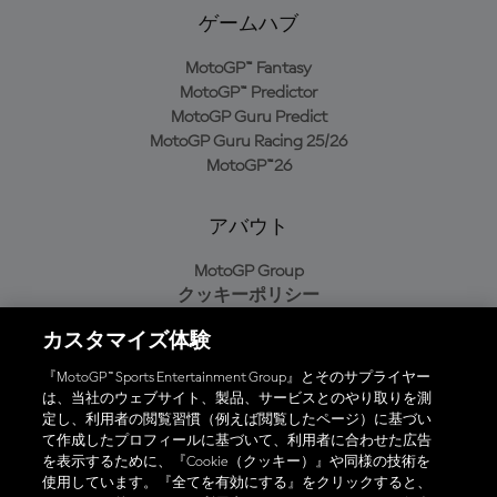
ゲームハブ
MotoGP™ Fantasy
MotoGP™ Predictor
MotoGP Guru Predict
MotoGP Guru Racing 25/26
MotoGP™26
アバウト
MotoGP Group
クッキーポリシー
利用規約
カスタマイズ体験
プライバシーポリシー
購入ポリシー
『MotoGP™ Sports Entertainment Group』とそのサプライヤー
は、当社のウェブサイト、製品、サービスとのやり取りを測
定し、利用者の閲覧習慣（例えば閲覧したページ）に基づい
て作成したプロフィールに基づいて、利用者に合わせた広告
オフィシャルアプリ
を表示するために、『Cookie（クッキー）』や同様の技術を
使用しています。『全てを有効にする』をクリックすると、