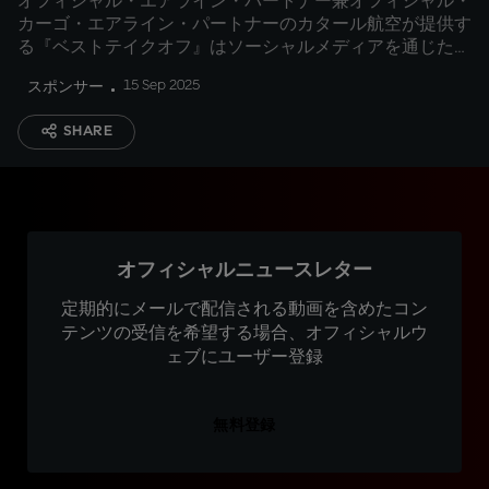
オフィシャル・エアライン・パートナー兼オフィシャル・
カーゴ・エアライン・パートナーのカタール航空が提供す
る『ベストテイクオフ』はソーシャルメディアを通じた投
票の結果、ティソ・スプリントで２列目４番グリッドから
15 Sep 2025
スポンサー
２番手に浮上したマルク・マルケスが受賞
SHARE
オフィシャルニュースレター
定期的にメールで配信される動画を含めたコン
テンツの受信を希望する場合、オフィシャルウ
ェブにユーザー登録
無料登録