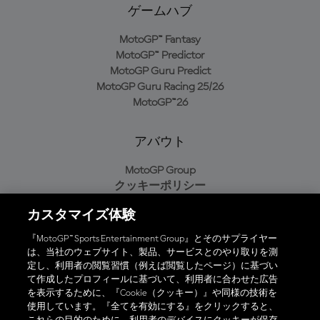
ゲームハブ
MotoGP™ Fantasy
MotoGP™ Predictor
MotoGP Guru Predict
MotoGP Guru Racing 25/26
MotoGP™26
アバウト
MotoGP Group
クッキーポリシー
利用規約
カスタマイズ体験
プライバシーポリシー
購入ポリシー
『MotoGP™ Sports Entertainment Group』とそのサプライヤー
は、当社のウェブサイト、製品、サービスとのやり取りを測
定し、利用者の閲覧習慣（例えば閲覧したページ）に基づい
て作成したプロフィールに基づいて、利用者に合わせた広告
オフィシャルアプリ
を表示するために、『Cookie（クッキー）』や同様の技術を
使用しています。『全てを有効にする』をクリックすると、