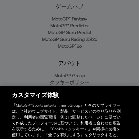
ゲームハブ
MotoGP™ Fantasy
MotoGP™ Predictor
MotoGP Guru Predict
MotoGP Guru Racing 25/26
MotoGP™26
アバウト
MotoGP Group
クッキーポリシー
利用規約
カスタマイズ体験
プライバシーポリシー
購入ポリシー
『MotoGP™ Sports Entertainment Group』とそのサプライヤー
は、当社のウェブサイト、製品、サービスとのやり取りを測
定し、利用者の閲覧習慣（例えば閲覧したページ）に基づい
て作成したプロフィールに基づいて、利用者に合わせた広告
オフィシャルアプリ
を表示するために、『Cookie（クッキー）』や同様の技術を
使用しています。『全てを有効にする』をクリックすると、