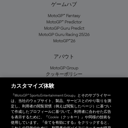
ゲームハブ
MotoGP™ Fantasy
MotoGP™ Predictor
MotoGP Guru Predict
MotoGP Guru Racing 25/26
MotoGP™26
アバウト
MotoGP Group
クッキーポリシー
利用規約
カスタマイズ体験
プライバシーポリシー
購入ポリシー
『MotoGP™ Sports Entertainment Group』とそのサプライヤー
は、当社のウェブサイト、製品、サービスとのやり取りを測
定し、利用者の閲覧習慣（例えば閲覧したページ）に基づい
て作成したプロフィールに基づいて、利用者に合わせた広告
オフィシャルアプリ
を表示するために、『Cookie（クッキー）』や同様の技術を
使用しています。『全てを有効にする』をクリックすると、