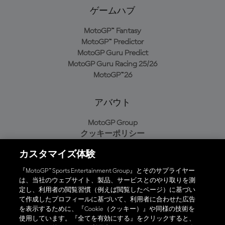
ゲームハブ
MotoGP™ Fantasy
MotoGP™ Predictor
MotoGP Guru Predict
MotoGP Guru Racing 25/26
MotoGP™26
アバウト
MotoGP Group
クッキーポリシー
利用規約
カスタマイズ体験
プライバシーポリシー
購入ポリシー
『MotoGP™ Sports Entertainment Group』とそのサプライヤー
は、当社のウェブサイト、製品、サービスとのやり取りを測
定し、利用者の閲覧習慣（例えば閲覧したページ）に基づい
て作成したプロフィールに基づいて、利用者に合わせた広告
オフィシャルアプリ
を表示するために、『Cookie（クッキー）』や同様の技術を
使用しています。『全てを有効にする』をクリックすると、