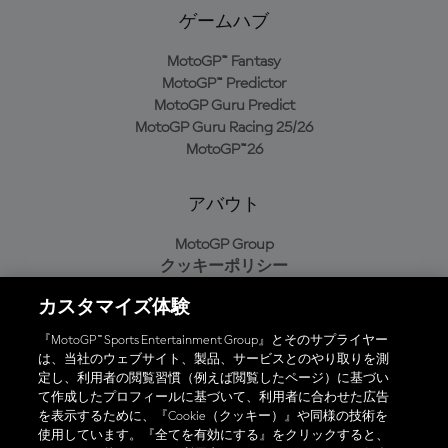
ゲームハブ
MotoGP™ Fantasy
MotoGP™ Predictor
MotoGP Guru Predict
MotoGP Guru Racing 25/26
MotoGP™26
アバウト
MotoGP Group
クッキーポリシー
利用規約
カスタマイズ体験
プライバシーポリシー
購入ポリシー
『MotoGP™ Sports Entertainment Group』とそのサプライヤー
は、当社のウェブサイト、製品、サービスとのやり取りを測
定し、利用者の閲覧習慣（例えば閲覧したページ）に基づい
て作成したプロフィールに基づいて、利用者に合わせた広告
オフィシャルアプリ
を表示するために、『Cookie（クッキー）』や同様の技術を
使用しています。『全てを有効にする』をクリックすると、