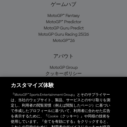
ゲームハブ
MotoGP™ Fantasy
MotoGP™ Predictor
MotoGP Guru Predict
MotoGP Guru Racing 25/26
MotoGP™26
アバウト
MotoGP Group
クッキーポリシー
利用規約
カスタマイズ体験
プライバシーポリシー
購入ポリシー
『MotoGP™ Sports Entertainment Group』とそのサプライヤー
は、当社のウェブサイト、製品、サービスとのやり取りを測
定し、利用者の閲覧習慣（例えば閲覧したページ）に基づい
て作成したプロフィールに基づいて、利用者に合わせた広告
オフィシャルアプリ
を表示するために、『Cookie（クッキー）』や同様の技術を
使用しています。『全てを有効にする』をクリックすると、