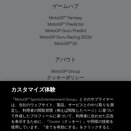
ゲームハブ
MotoGP™ Fantasy
MotoGP™ Predictor
MotoGP Guru Predict
MotoGP Guru Racing 25/26
MotoGP™26
アバウト
MotoGP Group
クッキーポリシー
利用規約
カスタマイズ体験
プライバシーポリシー
購入ポリシー
『MotoGP™ Sports Entertainment Group』とそのサプライヤー
は、当社のウェブサイト、製品、サービスとのやり取りを測
定し、利用者の閲覧習慣（例えば閲覧したページ）に基づい
て作成したプロフィールに基づいて、利用者に合わせた広告
オフィシャルアプリ
を表示するために、『Cookie（クッキー）』や同様の技術を
使用しています。『全てを有効にする』をクリックすると、