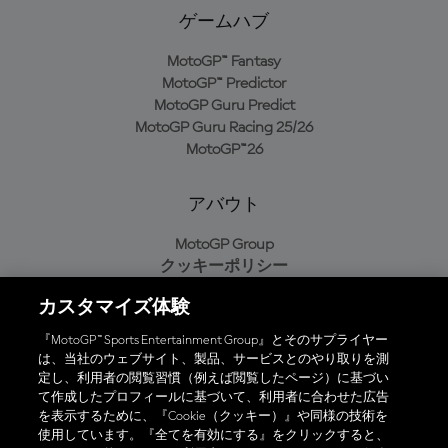
ゲームハブ
MotoGP™ Fantasy
MotoGP™ Predictor
MotoGP Guru Predict
MotoGP Guru Racing 25/26
MotoGP™26
アバウト
MotoGP Group
クッキーポリシー
利用規約
カスタマイズ体験
プライバシーポリシー
購入ポリシー
『MotoGP™ Sports Entertainment Group』とそのサプライヤー
は、当社のウェブサイト、製品、サービスとのやり取りを測
定し、利用者の閲覧習慣（例えば閲覧したページ）に基づい
て作成したプロフィールに基づいて、利用者に合わせた広告
オフィシャルアプリ
を表示するために、『Cookie（クッキー）』や同様の技術を
使用しています。『全てを有効にする』をクリックすると、