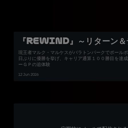
『REWIND』～リターン
現王者マルク・マルケスがバラトンパークでポールポ
日ぶりに優勝を挙げ、キャリア通算１００勝目を達成
ーＧＰの追体験
12 Jun 2026