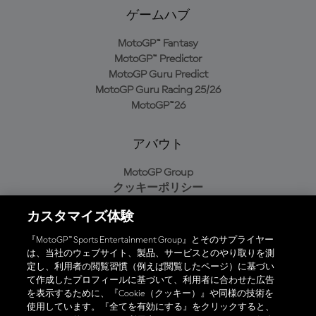
ゲームハブ
MotoGP™ Fantasy
MotoGP™ Predictor
MotoGP Guru Predict
MotoGP Guru Racing 25/26
MotoGP™26
アバウト
MotoGP Group
クッキーポリシー
利用規約
カスタマイズ体験
プライバシーポリシー
購入ポリシー
『MotoGP™ Sports Entertainment Group』とそのサプライヤー
は、当社のウェブサイト、製品、サービスとのやり取りを測
定し、利用者の閲覧習慣（例えば閲覧したページ）に基づい
て作成したプロフィールに基づいて、利用者に合わせた広告
オフィシャルアプリ
を表示するために、『Cookie（クッキー）』や同様の技術を
使用しています。『全てを有効にする』をクリックすると、