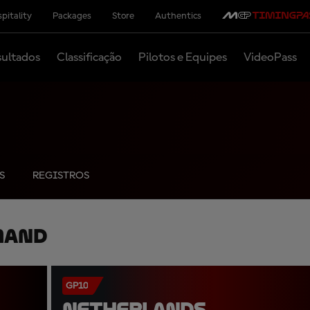
pitality
Packages
Store
Authentics
ultados
Classificação
Pilotos e Equipes
VideoPass
S
REGISTROS
mand
GP10
NETHERLANDS