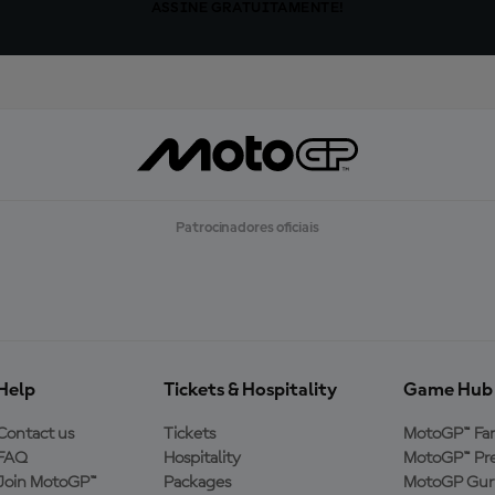
ASSINE GRATUITAMENTE!
Patrocinadores oficiais
Help
Tickets & Hospitality
Game Hub
Contact us
Tickets
MotoGP™ Fa
FAQ
Hospitality
MotoGP™ Pre
Join MotoGP™
Packages
MotoGP Guru