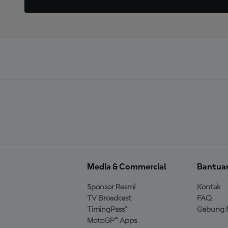
Media & Commercial
Bantua
Sponsor Resmi
Kontak
TV Broadcast
FAQ
TimingPass™
Gabung 
MotoGP™ Apps