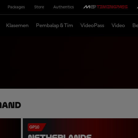
Packages
Store
Authentics
Klasemen
Pembalap & Tim
VideoPass
Video
Be
mand
GP10
NETHERLANDS