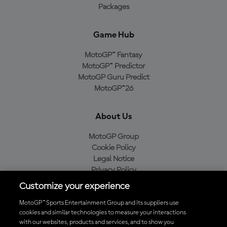
Packages
Game Hub
MotoGP™ Fantasy
MotoGP™ Predictor
MotoGP Guru Predict
MotoGP™26
About Us
MotoGP Group
Cookie Policy
Legal Notice
Privacy Policy
Purchase Policy
Customize your experience
MotoGP™ Sports Entertainment Group and its suppliers use
cookies and similar technologies to measure your interactions
with our websites, products and services, and to show you
Baixe o aplicativo oficial da MotoGP™