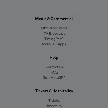
Media & Commercial
Official Sponsors
TV Broadcast
TimingPass™
MotoGP™ Apps
Help
Contact us
FAQ
Join MotoGP™
Tickets & Hospitality
Tickets
Hospitality