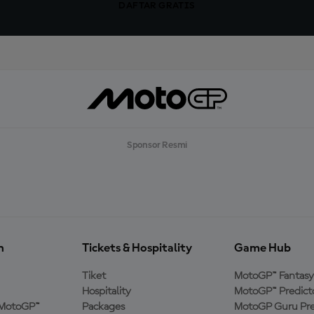
DAFTAR GRATIS
Sponsor Resmi
n
Tickets & Hospitality
Game Hub
Tiket
MotoGP™ Fantasy
Hospitality
MotoGP™ Predict
MotoGP™
Packages
MotoGP Guru Pre