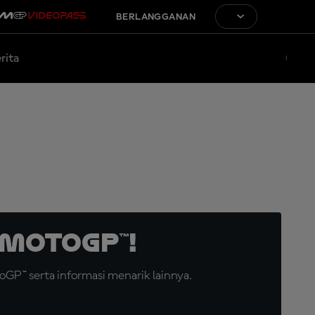
BERLANGGANAN
rita
MotoGP™!
GP™ serta informasi menarik lainnya.