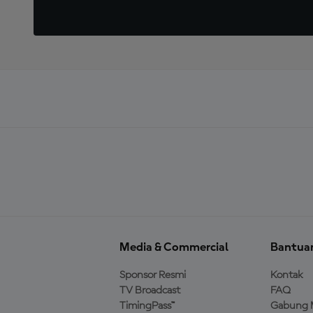
Media & Commercial
Bantua
Sponsor Resmi
Kontak
TV Broadcast
FAQ
TimingPass™
Gabung 