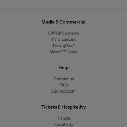
Media & Commercial
Official Sponsors
TV Broadcast
TimingPass™
MotoGP™ Apps
Help
Contact us
FAQ
Join MotoGP™
Tickets & Hospitality
Tickets
Hospitality