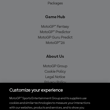
Packages
Game Hub
MotoGP™ Fantasy
MotoGP™ Predictor
MotoGP Guru Predict
MotoGP™26
About Us
MotoGP Group
Cookie Policy
Legal Notice
Privacy Policy
Purchase Policy
Customize your experience
MotoGP™ Sports Entertainment Group and its suppliers use
cookies and similar technologies to measure your interactions
with our websites, products and services, and to show you
Baixe o aplicativo oficial da MotoGP™