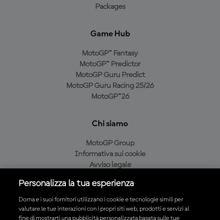
Packages
Game Hub
MotoGP™ Fantasy
MotoGP™ Predictor
MotoGP Guru Predict
MotoGP Guru Racing 25/26
MotoGP™26
Chi siamo
MotoGP Group
Informativa sui cookie
Avviso legale
Informativa sulla privacy
Personalizza la tua esperienza
Condizioni di acquisto
Dorna e i suoi fornitori utilizzano i cookie e tecnologie simili per
valutare le tue interazioni con i propri siti web, prodotti e servizi al
fine di mostrarti una pubblicità personalizzata basata sulle tue