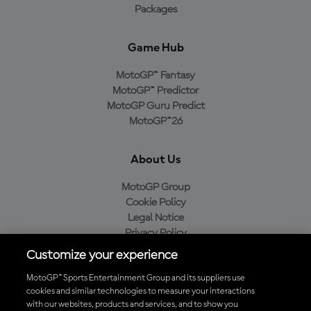
Packages
Game Hub
MotoGP™ Fantasy
MotoGP™ Predictor
MotoGP Guru Predict
MotoGP™26
About Us
MotoGP Group
Cookie Policy
Legal Notice
Privacy Policy
Purchase Policy
Customize your experience
MotoGP™ Sports Entertainment Group and its suppliers use
cookies and similar technologies to measure your interactions
with our websites, products and services, and to show you
Baixe o aplicativo oficial da MotoGP™