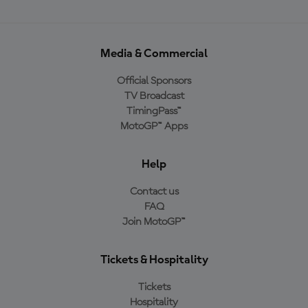
Media & Commercial
Official Sponsors
TV Broadcast
TimingPass™
MotoGP™ Apps
Help
Contact us
FAQ
Join MotoGP™
Tickets & Hospitality
Tickets
Hospitality