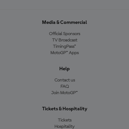
Media & Commercial
Official Sponsors
TV Broadcast
TimingPass™
MotoGP™ Apps
Help
Contact us
FAQ
Join MotoGP™
Tickets & Hospitality
Tickets
Hospitality