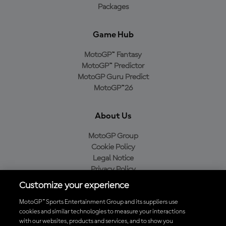
Packages
Game Hub
MotoGP™ Fantasy
MotoGP™ Predictor
MotoGP Guru Predict
MotoGP™26
About Us
MotoGP Group
Cookie Policy
Legal Notice
Privacy Policy
Purchase Policy
Customize your experience
MotoGP™ Sports Entertainment Group and its suppliers use
cookies and similar technologies to measure your interactions
with our websites, products and services, and to show you
Baixe o aplicativo oficial da MotoGP™