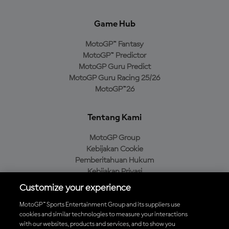
Game Hub
MotoGP™ Fantasy
MotoGP™ Predictor
MotoGP Guru Predict
MotoGP Guru Racing 25/26
MotoGP™26
Tentang Kami
MotoGP Group
Kebijakan Cookie
Pemberitahuan Hukum
Kebijakan Privasi
Kebijakan Pembelian
Customize your experience
MotoGP™ Sports Entertainment Group and its suppliers use
cookies and similar technologies to measure your interactions
with our websites, products and services, and to show you
Unduh Aplikasi Resmi MotoGP™