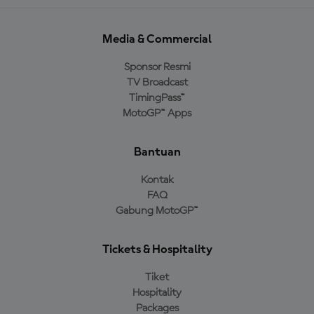
Media & Commercial
Sponsor Resmi
TV Broadcast
TimingPass™
MotoGP™ Apps
Bantuan
Kontak
FAQ
Gabung MotoGP™
Tickets & Hospitality
Tiket
Hospitality
Packages