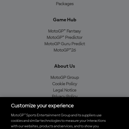
Packages
Game Hub
MotoGP™ Fantasy
MotoGP™ Predictor
MotoGP Guru Predict
MotoGP™26
About Us
MotoGP Group
Cookie Policy
Legal Notice
Privacy Policy
Purchase Policy
Customize your experience
MotoGP™ Sports Entertainment Group and its suppliers use
cookies and similar technologies to measure your interactions
with our websites, products and services, and to show you
Baixe o aplicativo oficial da MotoGP™