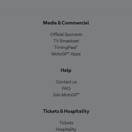
Media & Commercial
Official Sponsors
TV Broadcast
TimingPass™
MotoGP™ Apps
Help
Contact us
FAQ
Join MotoGP™
Tickets & Hospitality
Tickets
Hospitality