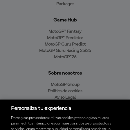
Packages
Game Hub
MotoGP™ Fantasy
MotoGP™ Predictor
MotoGP Guru Predict
MotoGP Guru Racing 25/26
MotoGP™26
Sobre nosotros
MotoGP Group
Política de cookies
Aviso Legal
Política de privacidad
Personaliza tu experiencia
Política de compra
Dorna y sus proveedores utilizan cookies y tecnologías similares
para medir tus interacciones con nuestros sitios web, productos y
servicios, y para mostrarte publicidad personalizada basada en un