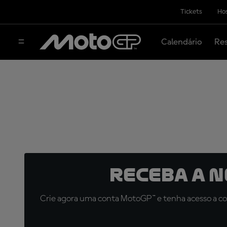
Tickets
Hos
Calendário
Res
Receba a 
Crie agora uma conta MotoGP™ e tenha acesso a con