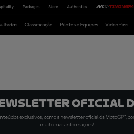
pitality
Packages
Store
Authentics
ultados
Classificação
Pilotos e Equipes
VideoPass
newsletter oficial d
teúdos exclusivos, como a newsletter oficial da MotoGP™, com 
muito mais informações!