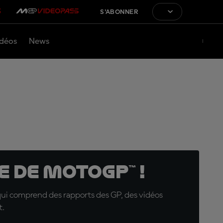
S'ABONNER
déos
News
 de MotoGP™ !
qui comprend des rapports des GP, des vidéos
t.