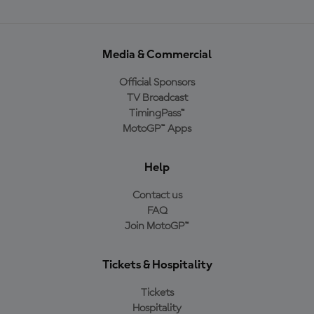
Media & Commercial
Official Sponsors
TV Broadcast
TimingPass™
MotoGP™ Apps
Help
Contact us
FAQ
Join MotoGP™
Tickets & Hospitality
Tickets
Hospitality