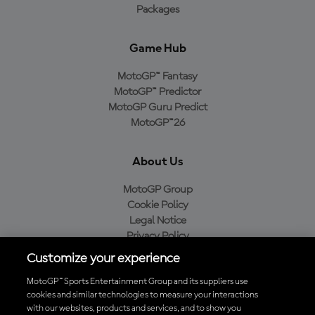
Packages
Game Hub
MotoGP™ Fantasy
MotoGP™ Predictor
MotoGP Guru Predict
MotoGP™26
About Us
MotoGP Group
Cookie Policy
Legal Notice
Privacy Policy
Purchase Policy
Customize your experience
MotoGP™ Sports Entertainment Group and its suppliers use
cookies and similar technologies to measure your interactions
with our websites, products and services, and to show you
Baixe o aplicativo oficial da MotoGP™