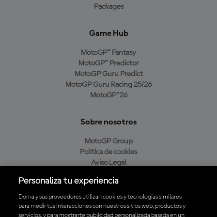
Packages
Game Hub
MotoGP™ Fantasy
MotoGP™ Predictor
MotoGP Guru Predict
MotoGP Guru Racing 25/26
MotoGP™26
Sobre nosotros
MotoGP Group
Política de cookies
Aviso Legal
Política de privacidad
Personaliza tu experiencia
Política de compra
Dorna y sus proveedores utilizan cookies y tecnologías similares
para medir tus interacciones con nuestros sitios web, productos y
servicios, y para mostrarte publicidad personalizada basada en un