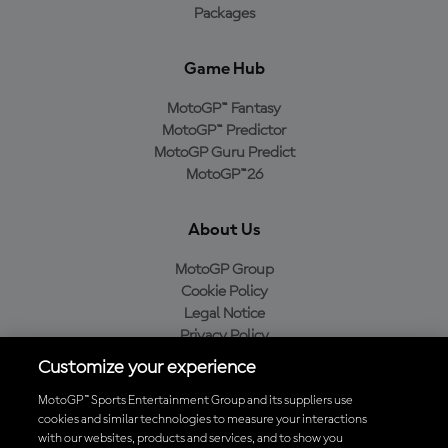
Packages
Game Hub
MotoGP™ Fantasy
MotoGP™ Predictor
MotoGP Guru Predict
MotoGP™26
About Us
MotoGP Group
Cookie Policy
Legal Notice
Privacy Policy
Purchase Policy
Customize your experience
MotoGP™ Sports Entertainment Group and its suppliers use
cookies and similar technologies to measure your interactions
with our websites, products and services, and to show you
Baixe o aplicativo oficial da MotoGP™