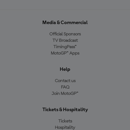
Media & Commercial
Official Sponsors
TV Broadcast
TimingPass™
MotoGP™ Apps
Help
Contact us
FAQ
Join MotoGP™
Tickets & Hospitality
Tickets
Hospitality