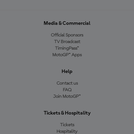
Media & Commercial
Official Sponsors
TV Broadcast
TimingPass™
MotoGP™ Apps
Help
Contact us
FAQ
Join MotoGP™
Tickets & Hospitality
Tickets
Hospitality