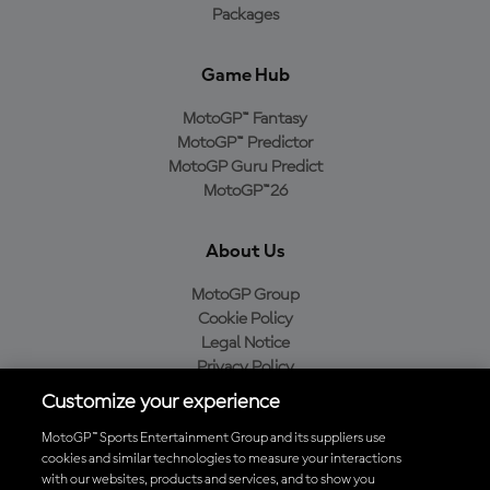
Packages
Game Hub
MotoGP™ Fantasy
MotoGP™ Predictor
MotoGP Guru Predict
MotoGP™26
About Us
MotoGP Group
Cookie Policy
Legal Notice
Privacy Policy
Purchase Policy
Customize your experience
MotoGP™ Sports Entertainment Group and its suppliers use
cookies and similar technologies to measure your interactions
with our websites, products and services, and to show you
Baixe o aplicativo oficial da MotoGP™