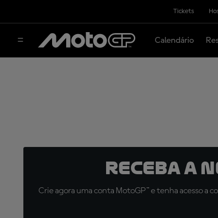
Tickets
Hos
Calendário
Res
Receba a 
Crie agora uma conta MotoGP™ e tenha acesso a con