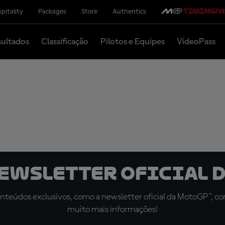
pitality
Packages
Store
Authentics
ultados
Classificação
Pilotos e Equipes
VideoPass
newsletter oficial d
teúdos exclusivos, como a newsletter oficial da MotoGP™, com 
muito mais informações!