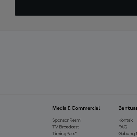
Media & Commercial
Bantua
Sponsor Resmi
Kontak
TV Broadcast
FAQ
TimingPass™
Gabung 