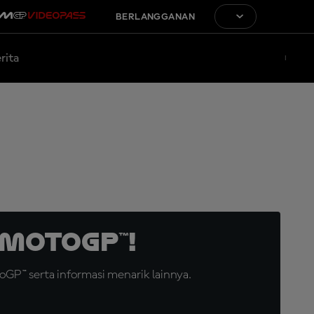
BERLANGGANAN
rita
MotoGP™!
GP™ serta informasi menarik lainnya.