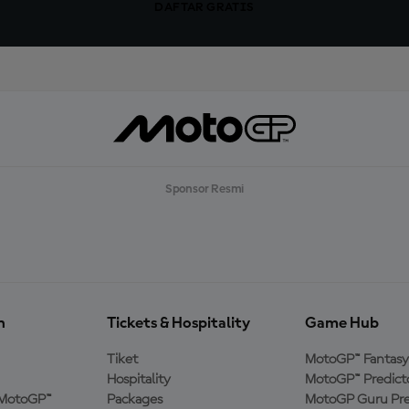
DAFTAR GRATIS
Sponsor Resmi
n
Tickets & Hospitality
Game Hub
Tiket
MotoGP™ Fantasy
Hospitality
MotoGP™ Predict
MotoGP™
Packages
MotoGP Guru Pre