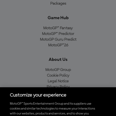
Packages
Game Hub
MotoGP™ Fantasy
MotoGP™ Predictor
MotoGP Guru Predict
MotoGP™26
About Us
MotoGP Group
Cookie Policy
Legal Notice
Privacy Policy
Purchase Policy
Customize your experience
MotoGP™ Sports Entertainment Group and its suppliers use
cookies and similar technologies to measure your interactions
with our websites, products and services, and to show you
Baixe o aplicativo oficial da MotoGP™