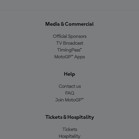
Media & Commercial
Official Sponsors
TV Broadcast
TimingPass™
MotoGP™ Apps
Help
Contact us
FAQ
Join MotoGP™
Tickets & Hospitality
Tickets
Hospitality