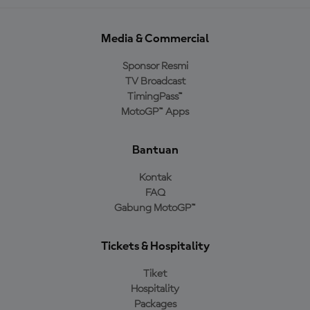
Media & Commercial
Sponsor Resmi
TV Broadcast
TimingPass™
MotoGP™ Apps
Bantuan
Kontak
FAQ
Gabung MotoGP™
Tickets & Hospitality
Tiket
Hospitality
Packages