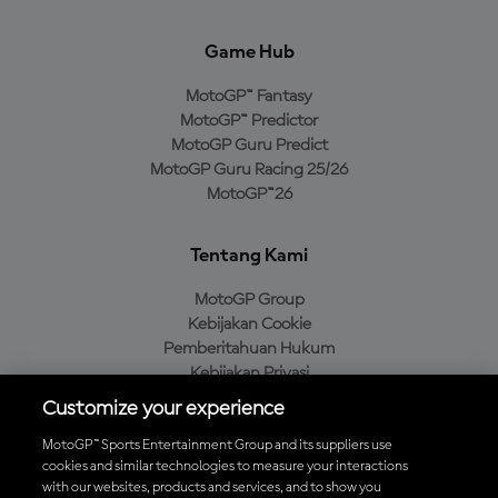
Game Hub
MotoGP™ Fantasy
MotoGP™ Predictor
MotoGP Guru Predict
MotoGP Guru Racing 25/26
MotoGP™26
Tentang Kami
MotoGP Group
Kebijakan Cookie
Pemberitahuan Hukum
Kebijakan Privasi
Kebijakan Pembelian
Customize your experience
MotoGP™ Sports Entertainment Group and its suppliers use
cookies and similar technologies to measure your interactions
with our websites, products and services, and to show you
Unduh Aplikasi Resmi MotoGP™