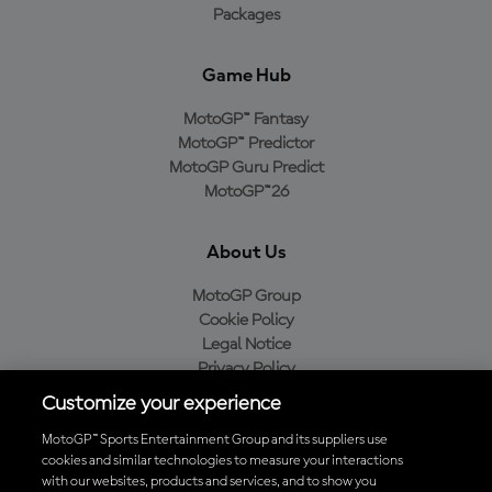
Packages
Game Hub
MotoGP™ Fantasy
MotoGP™ Predictor
MotoGP Guru Predict
MotoGP™26
About Us
MotoGP Group
Cookie Policy
Legal Notice
Privacy Policy
Purchase Policy
Customize your experience
MotoGP™ Sports Entertainment Group and its suppliers use
cookies and similar technologies to measure your interactions
with our websites, products and services, and to show you
Baixe o aplicativo oficial da MotoGP™