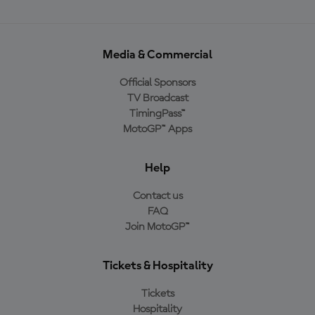
Media & Commercial
Official Sponsors
TV Broadcast
TimingPass™
MotoGP™ Apps
Help
Contact us
FAQ
Join MotoGP™
Tickets & Hospitality
Tickets
Hospitality