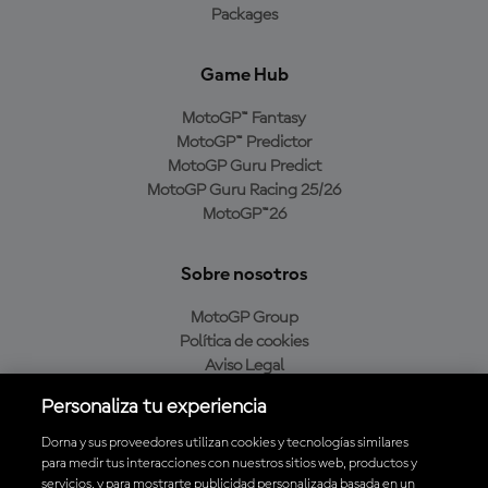
Packages
Game Hub
MotoGP™ Fantasy
MotoGP™ Predictor
MotoGP Guru Predict
MotoGP Guru Racing 25/26
MotoGP™26
Sobre nosotros
MotoGP Group
Política de cookies
Aviso Legal
Política de privacidad
Personaliza tu experiencia
Política de compra
Dorna y sus proveedores utilizan cookies y tecnologías similares
para medir tus interacciones con nuestros sitios web, productos y
servicios, y para mostrarte publicidad personalizada basada en un