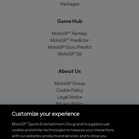
Packages
Game Hub
MotoGP™ Fantasy
MotoGP™ Predictor
MotoGP Guru Predict
MotoGP™26
About Us
MotoGP Group
Cookie Policy
Legal Notice
Privacy Policy
Purchase Policy
Customize your experience
MotoGP™ Sports Entertainment Group and its suppliers use
cookies and similar technologies to measure your interactions
with our websites, products and services, and to show you
Baixe o aplicativo oficial da MotoGP™