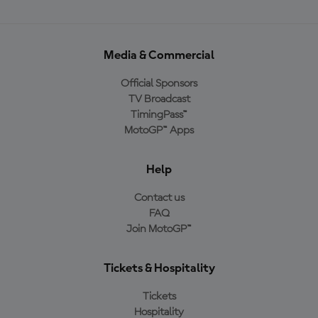
Media & Commercial
Official Sponsors
TV Broadcast
TimingPass™
MotoGP™ Apps
Help
Contact us
FAQ
Join MotoGP™
Tickets & Hospitality
Tickets
Hospitality